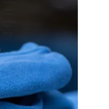
All Posts
Côte d
´Ivoire
Burkina
Faso
Kenya