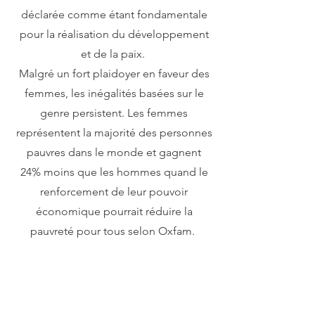
déclarée comme étant fondamentale
pour la réalisation du développement
et de la paix.
Malgré un fort plaidoyer en faveur des
femmes, les inégalités basées sur le
genre persistent. Les femmes
représentent la majorité des personnes
pauvres dans le monde et gagnent
24% moins que les hommes quand le
renforcement de leur pouvoir
économique pourrait réduire la
pauvreté pour tous selon Oxfam.
La Fondation AFLÉ est en partenariat
avec l'ONG Sauvons 2 Vies (Côte
d'Ivoire) pour aider à réduire le taux de