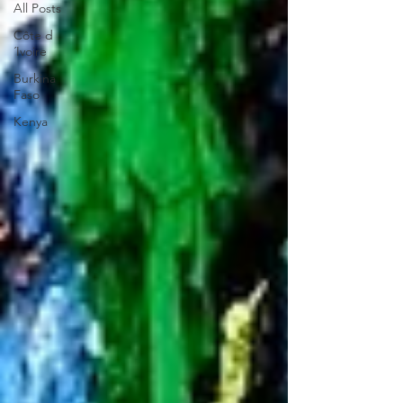
All Posts
Côte d
´Ivoire
Burkina
Faso
Kenya