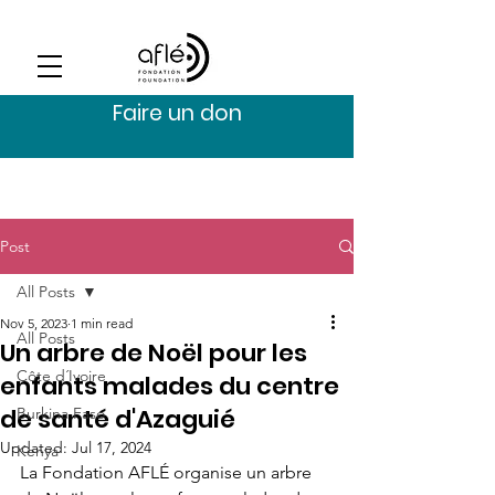
Faire un don
Post
All Posts
Nov 5, 2023
1 min read
All Posts
Un arbre de Noël pour les
Côte d´Ivoire
enfants malades du centre
de santé d'Azaguié
Burkina Faso
Updated:
Jul 17, 2024
Kenya
La Fondation AFLÉ organise un arbre 